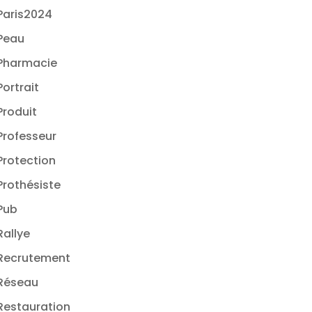
Paris2024
Peau
Pharmacie
Portrait
Produit
Professeur
Protection
Prothésiste
Pub
Rallye
Recrutement
Réseau
Restauration