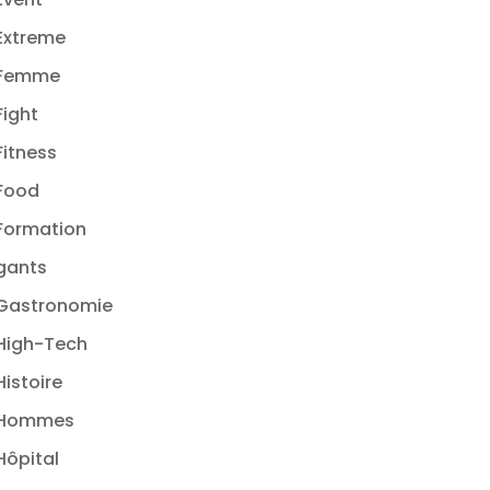
Extreme
Femme
Fight
Fitness
Food
Formation
gants
Gastronomie
High-Tech
Histoire
Hommes
Hôpital