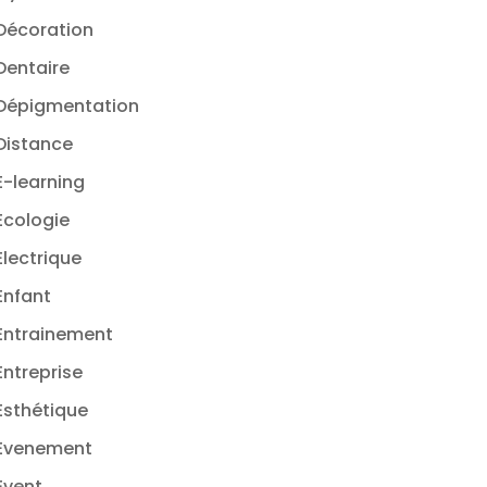
Décoration
Dentaire
Dépigmentation
Distance
E-learning
Ecologie
Electrique
Enfant
Entrainement
Entreprise
Esthétique
Evenement
Event