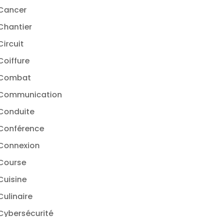
Cancer
Chantier
Circuit
Coiffure
Combat
Communication
Conduite
Conférence
Connexion
Course
Cuisine
Culinaire
Cybersécurité