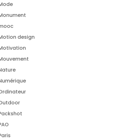
Mode
Monument
mooc
Motion design
Motivation
Mouvement
Nature
Numérique
Ordinateur
Outdoor
Packshot
PAO
Paris