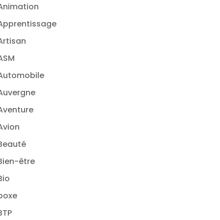
Animation
Apprentissage
Artisan
ASM
Automobile
Auvergne
Aventure
Avion
Beauté
Bien-être
Bio
boxe
BTP