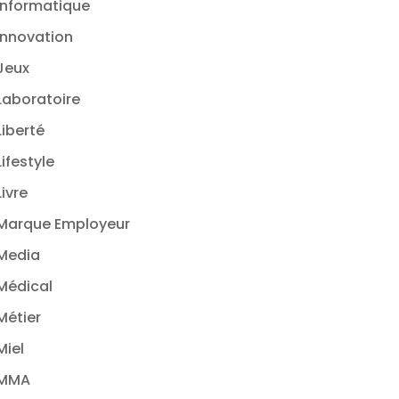
Informatique
Innovation
Jeux
Laboratoire
Liberté
Lifestyle
Livre
Marque Employeur
Media
Médical
Métier
Miel
MMA