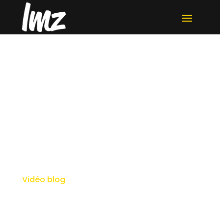
La vidéo éco-
responsable en
production
audiovisuelle
Vidéo blog