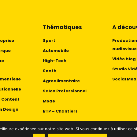
Thématiques
A découv
reprise
Sport
Production
audiovisue
arque
Automobile
Vidéo blog
ue
High-Tech
Studio Vid
Santé
mentielle
Social Med
Agroalimentaire
utionnelle
Salon Professionnel
d Content
Mode
n Design
BTP – Chantiers
eilleure expérience sur notre site web. Si vous continuez à utiliser ce s
025 Tous droits réservés |
Mentions Légales et politique de co