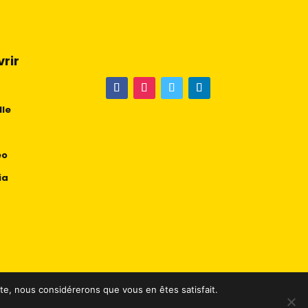
rir
lle
éo
ia
ite, nous considérerons que vous en êtes satisfait.
nfidentialité