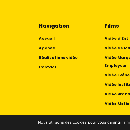
Navigation
Films
Accueil
Vidéo d’Ent
Agence
Vidéo de M
Réalisations vidéo
Vidéo Marq
Employeur
Contact
Vidéo Evéne
Vidéo Instit
Vidéo Bran
Vidéo Motio
Nous utilisons des cookies pour vous garantir la m
LMZ Prod © 2