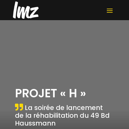
PROJET « H »
La soirée de lancement
de la réhabilitation du 49 Bd
Haussmann